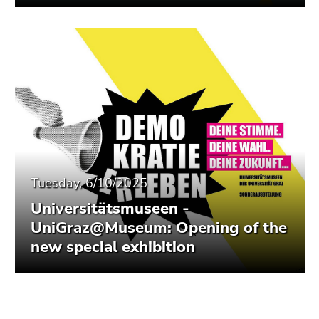
Tuesday, 6/10/2025
Universitätsmuseen -
UniGraz@Museum: Opening of the
new special exhibition
Begin
End
End