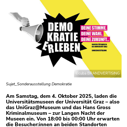
link.
page
sections
Begin
Go
of
to
page
contents
section:
(Accesskey
Page
1)
sections:
Go
to
position
marker
©cuba BRANDVERTISING
(Accesskey
2)
Sujet_Sonderausstellung Demokratie
Go
to
Am Samstag, dem 4. Oktober 2025, laden die
Universitätsmuseen der Universität Graz – also
main
das UniGraz@Museum und das Hans Gross
navigation
Kriminalmuseum – zur Langen Nacht der
(Accesskey
Museen ein. Von 18:00 bis 00:00 Uhr erwarten
3)
die Besucher:innen an beiden Standorten