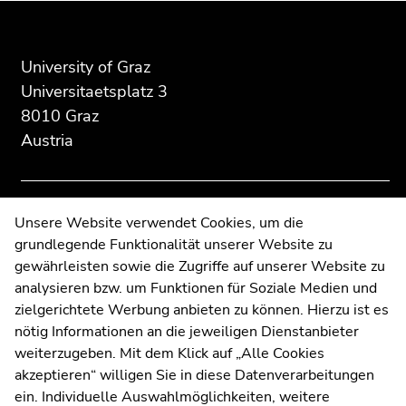
of
of
of
page
this
this
section:
page
page
University of Graz
Additional
section.
section.
Universitaetsplatz 3
information:
Go
Go
8010 Graz
to
to
Austria
overview
overview
of
of
page
page
sections
sections
Contact
Unsere Website verwendet Cookies, um die
grundlegende Funktionalität unserer Website zu
Web Editors
gewährleisten sowie die Zugriffe auf unserer Website zu
Moodle
analysieren bzw. um Funktionen für Soziale Medien und
UNIGRAZonline
zielgerichtete Werbung anbieten zu können. Hierzu ist es
Imprint
nötig Informationen an die jeweiligen Dienstanbieter
Data Protection Declaration
weiterzugeben. Mit dem Klick auf „Alle Cookies
Accessibility Declaration
akzeptieren“ willigen Sie in diese Datenverarbeitungen
ein. Individuelle Auswahlmöglichkeiten, weitere