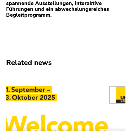
Go
spannende Ausstellungen, interaktive
Führungen und ein abwechslungsreiches
to
Begleitprogramm.
additional
information
(Accesskey
5)
Go
to
page
Related news
settings
(user/language)
(Accesskey
8)
Go
to
search
(Accesskey
9)