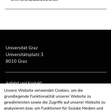
Beginn
Ende
Ende
des
dieses
dieses
Seitenbereichs:
Seitenbereichs.
Seitenbereichs.
Zusatzinformationen:
Zur
Zur
Universität Graz
Übersicht
Übersicht
der
der
Universitätsplatz 3
Seitenbereiche
Seitenbereiche
8010 Graz
Anfahrt und Kontakt
Kommunikation und Öffentlichkeitsarbeit
Unsere Website verwendet Cookies, um die
grundlegende Funktionalität unserer Website zu
Moodle
gewährleisten sowie die Zugriffe auf unserer Website zu
UNIGRAZonline
analysieren bzw. um Funktionen für Soziale Medien und
Impressum