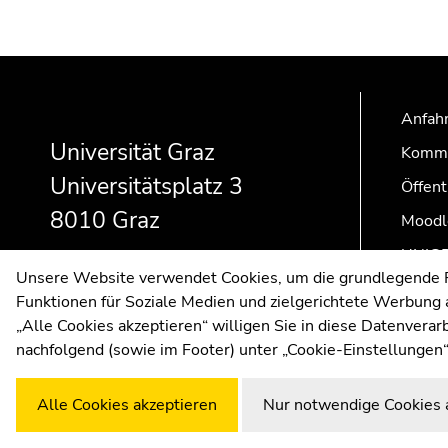
Beginn
Ende
Ende
des
dieses
dieses
Seitenbereichs:
Seitenbereichs.
Seitenbereichs.
Anfahr
Zusatzinformationen:
Zur
Zur
Universität Graz
Kommu
Übersicht
Übersicht
Universitätsplatz 3
Öffent
der
der
Seitenbereiche
Seitenbereiche
8010 Graz
Moodl
UNIGR
Unsere Website verwendet Cookies, um die grundlegende Fu
Funktionen für Soziale Medien und zielgerichtete Werbung a
„Alle Cookies akzeptieren“ willigen Sie in diese Datenvera
nachfolgend (sowie im Footer) unter „Cookie-Einstellungen“
Alle Cookies akzeptieren
Nur notwendige Cookies 