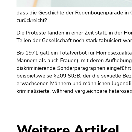
(Zugriffstaste
5)
dass die Geschichte der Regenbogenparade in G
Zu
zurückreicht?
den
Seiteneinstellungen
Die Proteste fanden in einer Zeit statt, in der H
(Benutzer/Sprache)
Teilen der Gesellschaft noch stark tabuisiert war
(Zugriffstaste
8)
Bis 1971 galt ein Totalverbot für Homosexualit
Zur
Männern als auch Frauen), mit deren Aufhebung
Suche
diskriminierende Sonderparagraphen eingeführt
(Zugriffstaste
beispielsweise §209 StGB, der die sexuelle Be
9)
erwachsenen Männern und männlichen Jugendlic
kriminalisierte, während vergleichbare heterose
Ende
dieses
Seitenbereichs.
Zur
Übersicht
Weitere Artikel
der