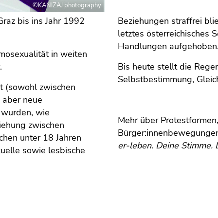
©KANIZAJ photography
raz bis ins Jahr 1992
Beziehungen straffrei bl
letztes österreichisches
Handlungen aufgehoben
omosexualität in weiten
.
Bis heute stellt die Reg
Selbstbestimmung, Gleich
ät (sowohl zwischen
 aber neue
 wurden, wie
Mehr über Protestformen,
ziehung zwischen
Bürger:innenbewegungen 
hen unter 18 Jahren
er-leben. Deine Stimme. 
xuelle sowie lesbische