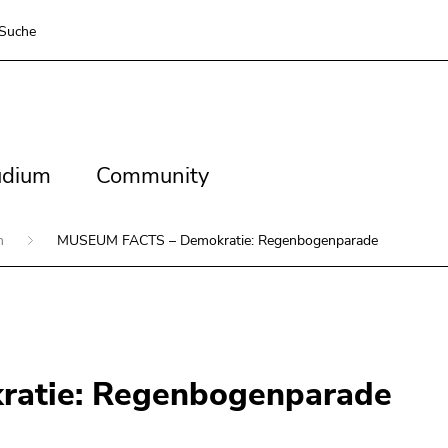
Suche
dium
Community
udium
Community
en
MUSEUM FACTS – Demokratie: Regenbogenparade
atie: Regenbogenparade